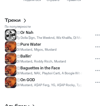
Поделиться
Слушать
Нравится
Треки
По популярности
Or Nah
Ty Dolla $ign
,
The Weeknd
,
Wiz Khalifa
,
DJ Mustard
Pure Water
DJ Mustard
,
Migos
,
Mustard
Ballin’
DJ Mustard
,
Roddy Ricch
,
Mustard
Baguettes in the Face
DJ Mustard
,
NAV
,
Playboi Carti
,
A Boogie Wit da Hoodie
,
Musta
On GOD
DJ Mustard
,
A$AP Ferg
,
YG
,
A$AP Rocky
,
Tyga
,
Mustard