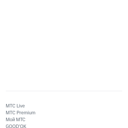
MTС Live
MTС Premium
Мой МТС
GOOD’OK