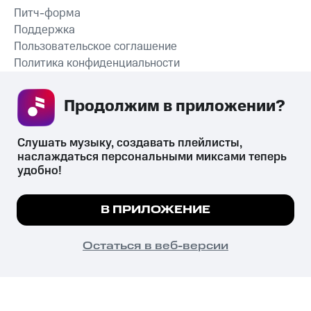
Питч-форма
Поддержка
Пользовательское соглашение
Политика конфиденциальности
Рекомендательные технологии
Продолжим в приложении? 
СКАЧАТЬ ПРИЛОЖЕНИЕ
Слушать музыку, создавать плейлисты, 
наслаждаться персональными миксами теперь 
удобно!
Незаконное потребление наркотических средств,
психотропных веществ, их аналогов причиняет вред здоровью,
Мы используем куки, чтобы на сайте все
В ПРИЛОЖЕНИЕ
их незаконный оборот запрещён и влечёт установленную
работало.
Подробнее
законодательством ответственность.
© 2026 ООО «КИОН».
ПОНЯТНО
Остаться в веб-версии
Все права защищены
18+
Главная
В приложение
Избранное