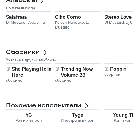
Альбомы
По дате выхода
Salafraia
Olho Corno
Stereo Love
DJ Mustard
,
Vedapilha
Kelson Nandako
,
DJ
DJ Mustard
,
Dj 
Mustard
Сборники
Участие в других альбомах
She Playing Hella
Trending Now
Poppin
Hard
Volume 28
сборник
сборник
сборник
Похожие исполнители
YG
Tyga
Young T
Рэп и хип-хоп
Иностранный рэп
Рэп и хип