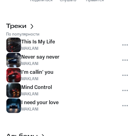
Поделиться
Слушать
Нравится
Треки
По популярности
This Is My Life
MAKLANI
Never say never
MAKLANI
I'm callin' you
MAKLANI
Mind Control
MAKLANI
I need your love
MAKLANI