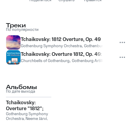
Поделиться
Слушать
Нравится
Треки
По популярности
Tchaikovsky: 1812 Overture, Op. 49
Gothenburg Symphony Orchestra
,
Gothenburg Artillery Divisi
Tchaikovsky: Overture 1812, Op. 49: Overture 181
Churchbells of Gothenburg
,
Gothenburg Artillery Division
,
Got
Альбомы
По дате выхода
Tchaikovsky:
Overture "1812";
Marche slave /
Gothenburg Symphony
Orchestra
,
Neeme Järvi
,
Borodin: In the
Torgny Sporsen
,
Steppes;
Gothenburg Symphony
Polovtsian Dances