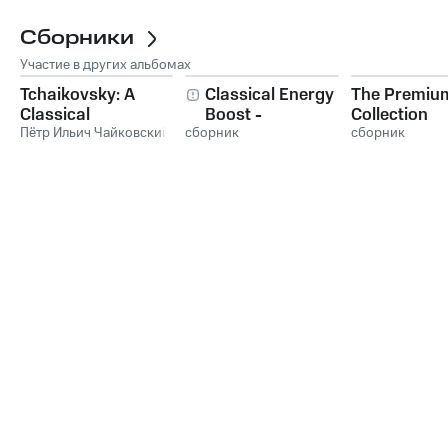
Brass Band
,
Gothenburg
/ Rimsky-
Artillery Division
,
Churchbells of
Сборники
Korsakov: Russian
Gothenburg
Easter; Capriccio
Участие в других альбомах
Tchaikovsky: A
Classical Energy
The Premiu
Classical
Boost -
Collection
Atmosphere
Пётр Ильич Чайковский
сборник
Tchaikovsky
сборник