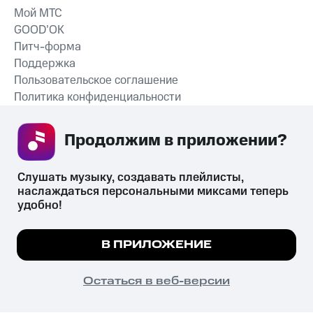
Мой МТС
GOOD’OK
Питч-форма
Поддержка
Пользовательское соглашение
Политика конфиденциальности
Рекомендательные технологии
Продолжим в приложении? 
СКАЧАТЬ ПРИЛОЖЕНИЕ
Слушать музыку, создавать плейлисты, 
наслаждаться персональными миксами теперь 
удобно!
Незаконное потребление наркотических средств,
психотропных веществ, их аналогов причиняет вред здоровью,
Мы используем куки, чтобы на сайте все
В ПРИЛОЖЕНИЕ
их незаконный оборот запрещён и влечёт установленную
работало.
Подробнее
законодательством ответственность.
© 2026 ООО «КИОН».
ПОНЯТНО
Остаться в веб-версии
Все права защищены
18+
Главная
В приложение
Избранное