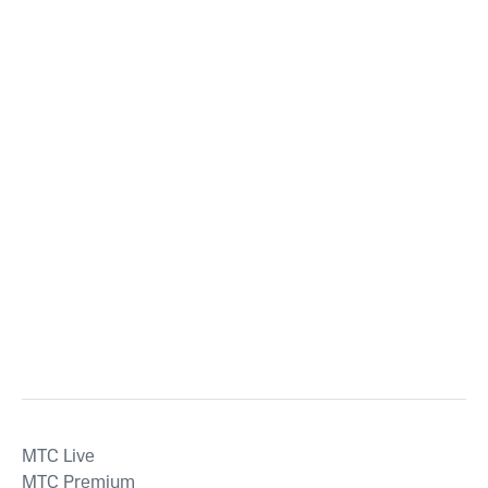
MTС Live
MTС Premium