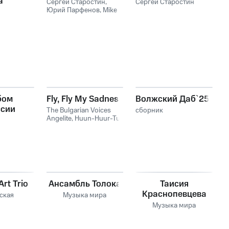
а
Сергей Старостин
,
Сергей Старостин
Юрий Парфенов
,
Mike
й
Del Ferro
,
Anton
Gorbunov
,
Anatoly
Vapirov Project
бом
Fly, Fly My Sadness
Волжский Даб`25
ссии
The Bulgarian Voices
сборник
Angelite
,
Huun-Huur-Tu
rt Trio
Ансамбль Толока
Таисия
Краснопевцева
ская
Музыка мира
Музыка мира