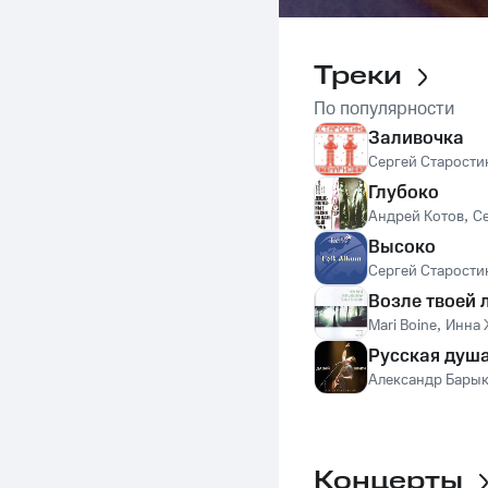
Треки
По популярности
Заливочка
Сергей Старости
Глубоко
Андрей Котов
,
С
Высоко
Сергей Старости
Возле твоей 
Mari Boine
,
Инна 
Русская душ
Александр Бары
Концерты