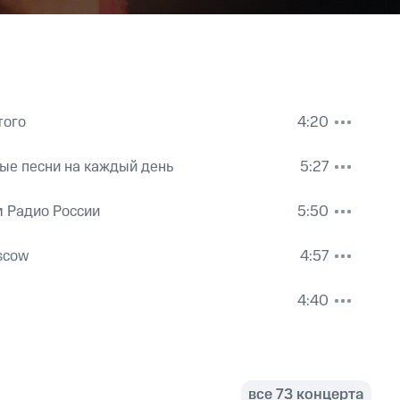
того
4:20
ые песни на каждый день
5:27
 Радио России
5:50
scow
4:57
4:40
все 73 концерта