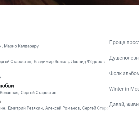
Проще прос
н
,
Марио Калдарару
Душеполезн
ергей Старостин
,
Владимир Волков
,
Леонид Фёдоров
Фолк альбом
н
любви
Winter in Mo
Желанная
,
Сергей Старостин
а
Давай, живи
кин
,
Дмитрий Ревякин
,
Алексей Романов
,
Сергей Старостин