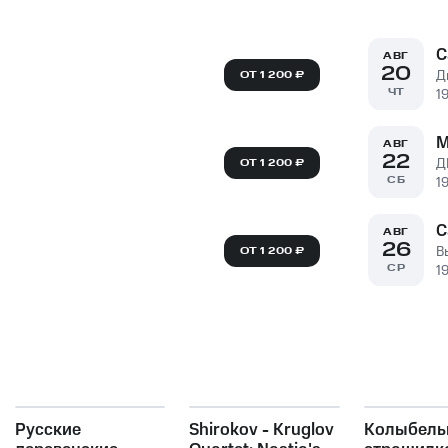
С
АВГ
20
ОТ 1 200 ₽
ЧТ
1
М
АВГ
22
Д
ОТ 1 200 ₽
СБ
1
С
АВГ
26
В
ОТ 1 200 ₽
СР
1
Русские
Shirokov - Kruglov
Колыбель