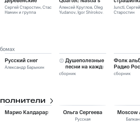
деревенские
Quartet: Nastia's
страшилк
песни
Fair
Сергей Старостин
,
Стас
Алексей Круглов
,
Oleg
Juncti
,
Серге
Намин и группа
Yudanov
,
Igor Shirokov
,
Старостин
«Цветы»
Dmitry Denisov
,
Сергей
Старостин
ьбомах
Русский снег
Душеполезные
Фолк аль
песни на каждый
Радио Ро
Александр Барыкин
день
сборник
сборник
сполнители
Марио Калдарару
Ольга Сергеева
Moscow A
Русская
Балкан