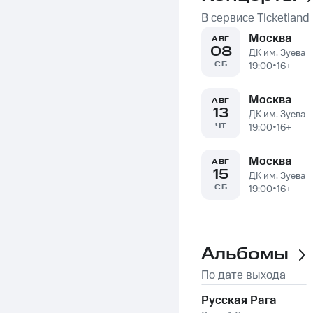
В сервисе Ticketland
Москва
АВГ
08
ДК им. Зуева
СБ
19:00
•
16+
Москва
АВГ
13
ДК им. Зуева
ЧТ
19:00
•
16+
Москва
АВГ
15
ДК им. Зуева
СБ
19:00
•
16+
Альбомы
По дате выхода
Русская Рага