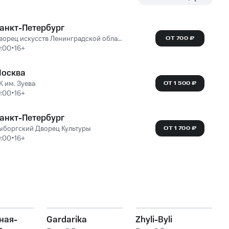
анкт-Петербург
Дворец искусств Ленинградской области
ОТ 700 ₽
9:00
•
16+
осква
К им. Зуева
ОТ 1 500 ₽
9:00
•
16+
анкт-Петербург
ыборгский Дворец Культуры
ОТ 1 700 ₽
9:00
•
16+
ная-
Gardarika
Zhyli-Byli