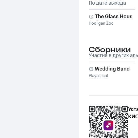
По дате выхода
The Glass House
Hooligan Zoo
Сборники
Участие в других ал
Wedding Band
Playalitical
Уст
КИО