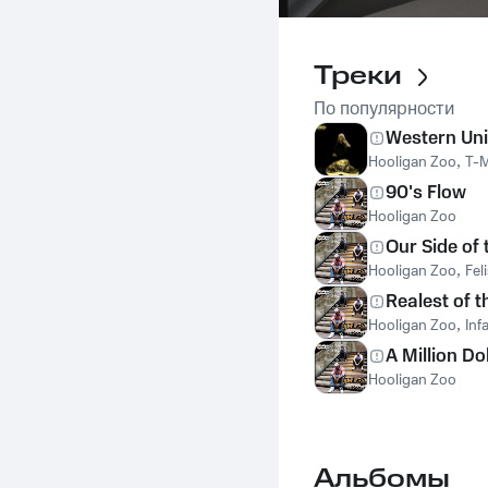
Треки
По популярности
Western Un
Hooligan Zoo
,
T-
90's Flow
Hooligan Zoo
Our Side of 
Hooligan Zoo
,
Fel
Realest of t
Hooligan Zoo
,
Inf
A Million Do
Hooligan Zoo
Альбомы