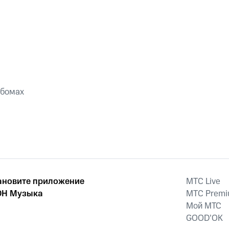
ьбомах
ановите приложение
MTС Live
Н Музыка
MTС Prem
Мой МТС
GOOD’OK