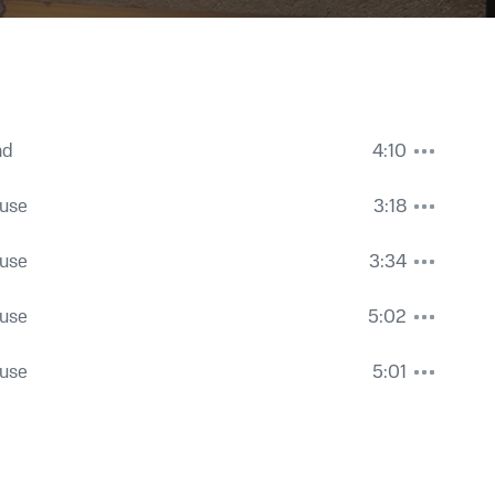
nd
4:10
ouse
3:18
ouse
3:34
ouse
5:02
ouse
5:01