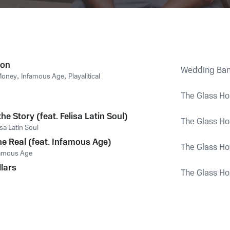
ion
Wedding Ba
Money
,
Infamous Age
,
Playalitical
The Glass H
the Story (feat. Felisa Latin Soul)
The Glass H
isa Latin Soul
he Real (feat. Infamous Age)
The Glass H
amous Age
llars
The Glass H