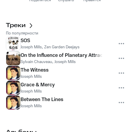
Поделиться
Слушать
Нравится
Треки
По популярности
SOS
Joseph Mills
,
Zen Garden Deejays
On the Influence of Planetary Attraction
Sylvain Chauveau
,
Joseph Mills
The Witness
Joseph Mills
Grace & Mercy
Joseph Mills
Between The Lines
Joseph Mills