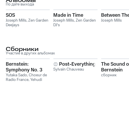
Альбомы
По дате выхода
SOS
Made in Time
Between The
Joseph Mills
,
Zen Garden
Joseph Mills
,
Zen Garden
Joseph Mills
Deejays
DJ's
Сборники
Участие в других альбомах
Bernstein:
Post-Everything
The Sound o
Symphony No. 3
Sylvain Chauveau
Bernstein
"Kaddish" &
Yutaka Sado
,
Choeur de
сборник
Radio France
,
Yehudi
Chichester Psalms
Menuhin