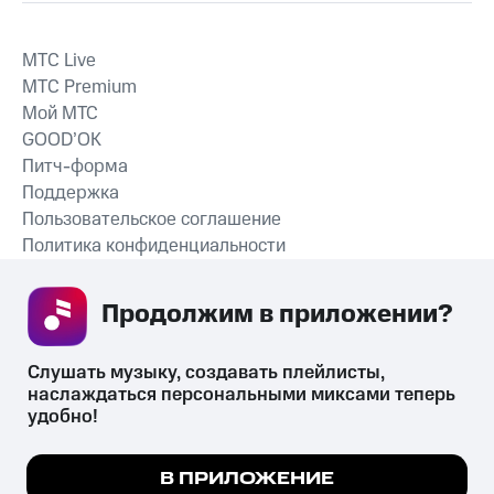
MTС Live
MTС Premium
Мой МТС
GOOD’OK
Питч-форма
Поддержка
Пользовательское соглашение
Политика конфиденциальности
Рекомендательные технологии
Продолжим в приложении? 
СКАЧАТЬ ПРИЛОЖЕНИЕ
Слушать музыку, создавать плейлисты, 
наслаждаться персональными миксами теперь 
удобно!
Незаконное потребление наркотических средств,
психотропных веществ, их аналогов причиняет вред здоровью,
Мы используем куки, чтобы на сайте все
В ПРИЛОЖЕНИЕ
их незаконный оборот запрещён и влечёт установленную
работало.
Подробнее