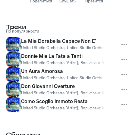
Поделиться
Слушать
Нравится
Треки
По популярности
La Mia Dorabella Capace Non E'
United Studio Orchestra
,
United Studio Orchestra [Artist]
Donnie Mie La Fata a Tanti
United Studio Orchestra [Artist]
,
Вольфганг Амадей Моцарт
Un Aura Amorosa
United Studio Orchestra
,
United Studio Orchestra [Artist]
,
Вол
Don Giovanni Overture
United Studio Orchestra [Artist]
,
Вольфганг Амадей Моцарт
Como Scoglio Immoto Resta
United Studio Orchestra [Artist]
,
Вольфганг Амадей Моцарт