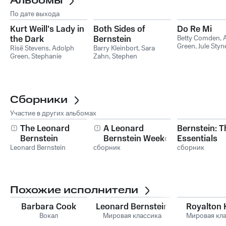
Альбомы
По дате выхода
Kurt Weill's Lady in
Both Sides of
Do Re Mi
the Dark
Bernstein
Betty Comden
,
Green
,
Jule Styn
Risë Stevens
,
Adolph
Barry Kleinbort
,
Sara
Green
,
Stephanie
Zahn
,
Stephen
Augustine
,
Lehman
Sondheim
,
Leonard
Engel Orchestra
,
John
Bernstein
,
Adolph Green
,
Reardon
Betty Comden
Сборники
Участие в других альбомах
The Leonard
A Leonard
Bernstein: T
Bernstein
Bernstein Weekend
Essentials
Leonard Bernstein
Collection - Volume
сборник
сборник
1 - Part 2
Похожие исполнители
Barbara Cook
Leonard Bernstein
Royalton 
Вокал
Мировая классика
Мировая кл