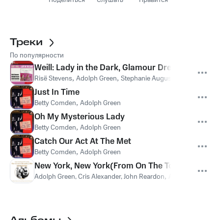
Поделиться
Слушать
Нравится
Треки
По популярности
Weill: Lady in the Dark, Glamour Dream - Oh, Fa
Risë Stevens
,
Adolph Green
,
Stephanie Augustine
,
Lehman Eng
Just In Time
Betty Comden
,
Adolph Green
Oh My Mysterious Lady
Betty Comden
,
Adolph Green
Catch Our Act At The Met
Betty Comden
,
Adolph Green
New York, New York(From On The Town)
Adolph Green, Cris Alexander, John Reardon
,
Adolph Green
,
Cr