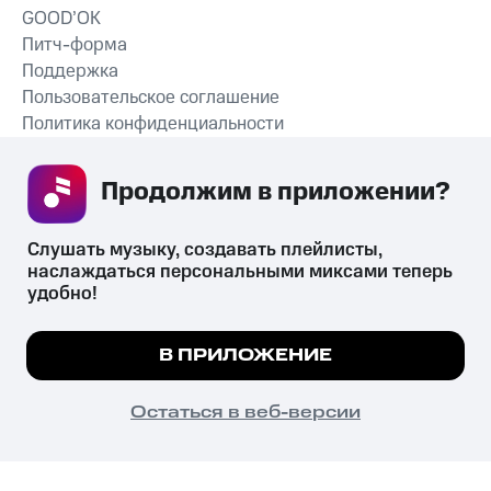
GOOD’OK
Питч-форма
Поддержка
Пользовательское соглашение
Политика конфиденциальности
Рекомендательные технологии
Продолжим в приложении? 
СКАЧАТЬ ПРИЛОЖЕНИЕ
Слушать музыку, создавать плейлисты, 
наслаждаться персональными миксами теперь 
удобно!
Незаконное потребление наркотических средств,
психотропных веществ, их аналогов причиняет вред здоровью,
Мы используем куки, чтобы на сайте все
В ПРИЛОЖЕНИЕ
их незаконный оборот запрещён и влечёт установленную
работало.
Подробнее
законодательством ответственность.
© 2026 ООО «КИОН».
ПОНЯТНО
Остаться в веб-версии
Все права защищены
18+
Главная
В приложение
Избранное