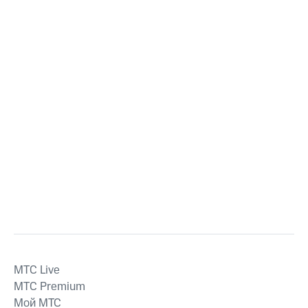
MTС Live
MTС Premium
Мой МТС