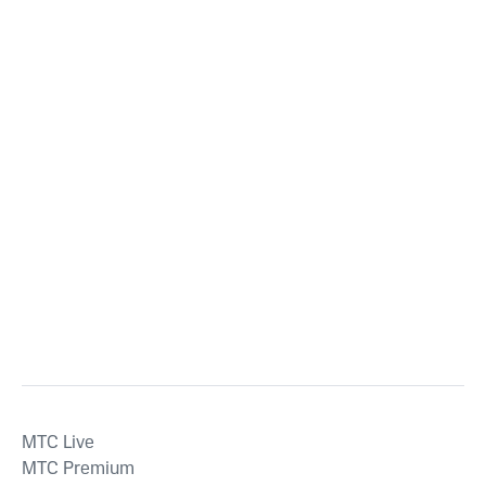
MTС Live
MTС Premium