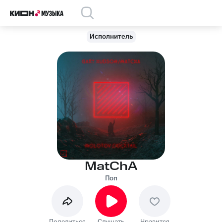
Исполнитель
MatChA
Поп