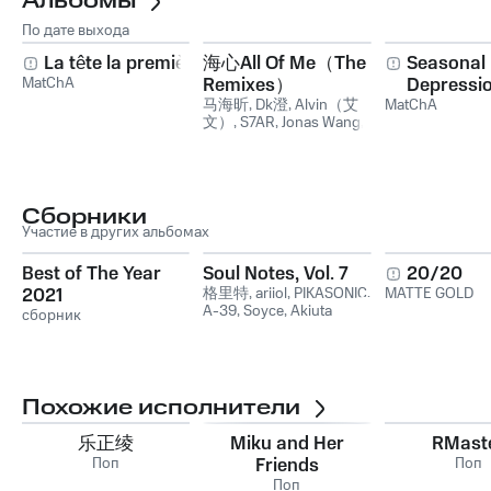
Альбомы
По дате выхода
La tête la première
海心All Of Me（The
Seasonal
MatChA
Remixes）
Depressi
马海昕
,
Dk澄
,
Alvin（艾
MatChA
文）
,
S7AR
,
Jonas Wang
,
MatChA
Сборники
Участие в других альбомах
Best of The Year
Soul Notes, Vol. 7
20/20
2021
格里特
,
ariiol
,
PIKASONIC
,
MATTE GOLD
A-39
,
Soyce
,
Akiuta
сборник
Похожие исполнители
乐正绫
Miku and Her
RMast
Поп
Friends
Поп
Поп