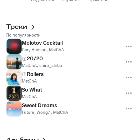
Поделиться
Слушать
Нравится
Треки
По популярности
Molotov Cocktail
Gary Hudson
,
MatChA
20/20
MatChA
,
shiro_shiba
Rollers
MatChA
So What
MatChA
Sweet Dreams
Future_Wong7.
,
MatChA