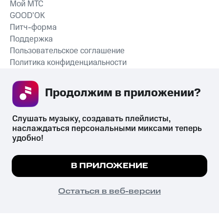
Мой МТС
GOOD’OK
Питч-форма
Поддержка
Пользовательское соглашение
Политика конфиденциальности
Рекомендательные технологии
Продолжим в приложении? 
СКАЧАТЬ ПРИЛОЖЕНИЕ
Слушать музыку, создавать плейлисты, 
наслаждаться персональными миксами теперь 
удобно!
Незаконное потребление наркотических средств,
психотропных веществ, их аналогов причиняет вред здоровью,
Мы используем куки, чтобы на сайте все
В ПРИЛОЖЕНИЕ
их незаконный оборот запрещён и влечёт установленную
работало.
Подробнее
законодательством ответственность.
© 2026 ООО «КИОН».
ПОНЯТНО
Остаться в веб-версии
Все права защищены
18+
Главная
В приложение
Избранное