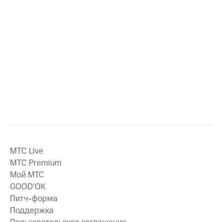
MTС Live
MTС Premium
Мой МТС
GOOD’OK
Питч-форма
Поддержка