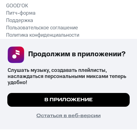
GOOD’OK
Питч-форма
Поддержка
Пользовательское соглашение
Политика конфиденциальности
Рекомендательные технологии
Продолжим в приложении? 
СКАЧАТЬ ПРИЛОЖЕНИЕ
Слушать музыку, создавать плейлисты, 
наслаждаться персональными миксами теперь 
удобно!
Незаконное потребление наркотических средств,
психотропных веществ, их аналогов причиняет вред здоровью,
Мы используем куки, чтобы на сайте все
В ПРИЛОЖЕНИЕ
их незаконный оборот запрещён и влечёт установленную
работало.
Подробнее
законодательством ответственность.
© 2026 ООО «КИОН».
ПОНЯТНО
Остаться в веб-версии
Все права защищены
18+
Главная
В приложение
Избранное