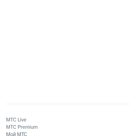
MTС Live
MTС Premium
Мой МТС