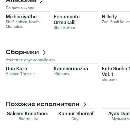
Альбомы
По дате выхода
Mizhiariyathe
Ennumente
Nilledy
Shafi Kollam
,
Noufal
Ormakalil
Zad
,
Shafi Kolla
Muthukad
Shafi Kollam
Сборники
Участие в других альбомах
Dua Karo
Kanneermazha
Ente Sneha 
Anshad Thrissur
сборник
Vol. 1
сборник
Похожие исполнители
Saleem Kodathoor
Kannur Shereef
Ayas Da
Восточная
Соул
Музыка м