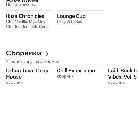
Альбомы
По дате выхода
Ibiza Chronicles
Lounge Cup
Chill Vanilla
,
Mya May
,
Gray Wife Sad
Chill Insider
,
Little Cent
,
Gray Wife Sad
Сборники
Участие в других альбомах
Urban Town Deep
Chill Experience
Laid-Back L
House
сборник
Vibes, Vol. 5
сборник
сборник