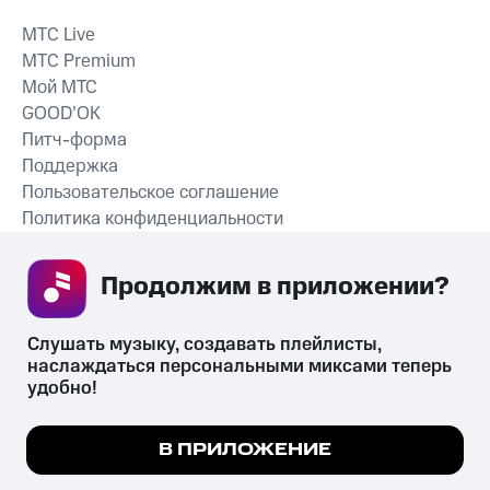
MTС Live
MTС Premium
Мой МТС
GOOD’OK
Питч-форма
Поддержка
Пользовательское соглашение
Политика конфиденциальности
Рекомендательные технологии
Продолжим в приложении? 
СКАЧАТЬ ПРИЛОЖЕНИЕ
Слушать музыку, создавать плейлисты, 
наслаждаться персональными миксами теперь 
удобно!
Незаконное потребление наркотических средств,
психотропных веществ, их аналогов причиняет вред здоровью,
Мы используем куки, чтобы на сайте все
В ПРИЛОЖЕНИЕ
их незаконный оборот запрещён и влечёт установленную
работало.
Подробнее
законодательством ответственность.