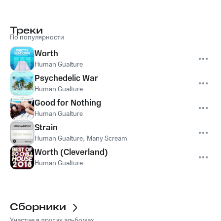
Треки
По популярности
Worth
Human Gualture
Psychedelic War
Human Gualture
Good for Nothing
Human Gualture
Strain
Human Gualture
,
Many Scream
Worth (Cleverland)
Human Gualture
Сборники
Участие в других альбомах