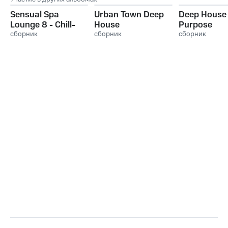
Sensual Spa
Urban Town Deep
Deep House
Lounge 8 - Chill-
House
Purpose
Out & Lounge
сборник
сборник
сборник
Collection