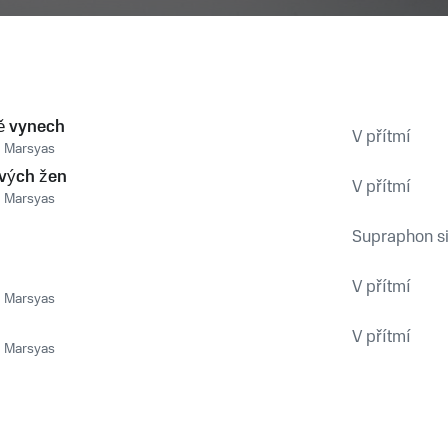
ě vynech
V přítmí
,
Marsyas
tvých žen
V přítmí
,
Marsyas
Supraphon si 
V přítmí
,
Marsyas
V přítmí
,
Marsyas