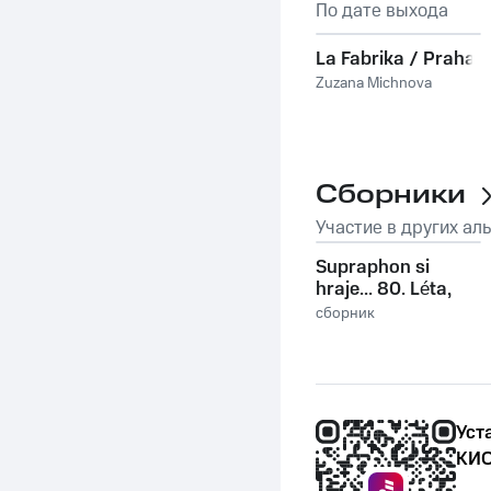
По дате выхода
La Fabrika / Praha
Zuzana Michnova
Сборники
Участие в других ал
Supraphon si
hraje... 80. Léta,
Vol. 2
сборник
Уст
КИО