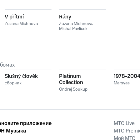
V přítmí
Rány
Zuzana Michnova
Zuzana Michnova
,
Michal Pavlicek
ьбомах
Slušný člověk
Platinum
1978-200
Collection
сборник
Marsyas
Ondrej Soukup
ановите приложение
MTС Live
Н Музыка
MTС Prem
Мой МТС