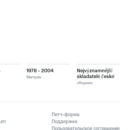
4
1978 - 2004
Nejvýznamnější
skladatelé české
Marsyas
populární hudby
сборник
Ondřej Soukup 2
Питч-форма
ium
Поддержка
Пользовательское соглашение