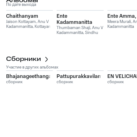
Альбомы
По дате выхода
Chaithanyam
Ente
Ente Amma, V
Jaison Kottayam
,
Anu V
Kadammanitta
Meera Murali
,
A
Kadammanitta
,
Kottayam
Kadammanitta
Kavilamma
Thumbaman Shaji
,
Anu V
Alice
,
Ramesh Murali
Kadammanitta
,
Sindhu
Premkumar
Сборники
Участие в других альбомах
Bhajanageethangal
Pattupurakkavilamma
EN VELICH
сборник
сборник
сборник