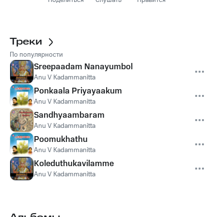
Поделиться
Слушать
Нравится
Треки
По популярности
Sreepaadam Nanayumbol
Anu V Kadammanitta
Ponkaala Priyayaakum
Anu V Kadammanitta
Sandhyaambaram
Anu V Kadammanitta
Poomukhathu
Anu V Kadammanitta
Koleduthukavilamme
Anu V Kadammanitta