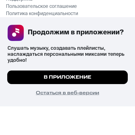
Пользовательское соглашение
Политика конфиденциальности
Рекомендательные технологии
Продолжим в приложении? 
СКАЧАТЬ ПРИЛОЖЕНИЕ
Слушать музыку, создавать плейлисты, 
наслаждаться персональными миксами теперь 
удобно!
Незаконное потребление наркотических средств,
психотропных веществ, их аналогов причиняет вред здоровью,
Мы используем куки, чтобы на сайте все
В ПРИЛОЖЕНИЕ
их незаконный оборот запрещён и влечёт установленную
работало.
Подробнее
законодательством ответственность.
© 2026 ООО «КИОН».
ПОНЯТНО
Остаться в веб-версии
Все права защищены
18+
Главная
В приложение
Избранное