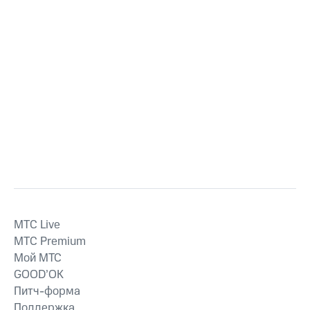
MTС Live
MTС Premium
Мой МТС
GOOD’OK
Питч-форма
Поддержка