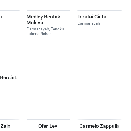
u
Medley Rentak
Teratai Cinta
Melayu
Darmansyah
Darmansyah
,
Tengku
Lufiana Nahar
,
Darmansyah, Tengku
Lufiana Nahar
Bercinta
 Zain
Ofer Levi
Carmelo Zappulla