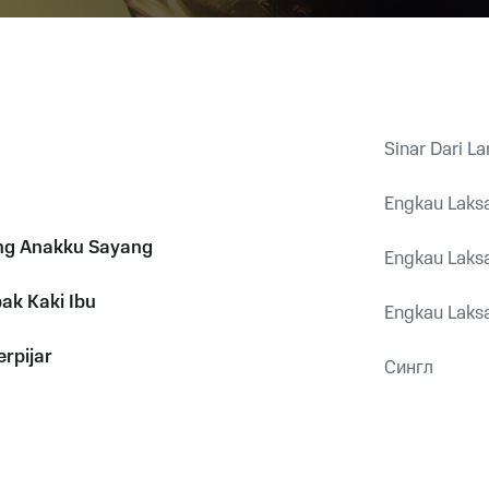
Sinar Dari La
Engkau Laks
ng Anakku Sayang
Engkau Laks
pak Kaki Ibu
Engkau Laks
erpijar
Сингл