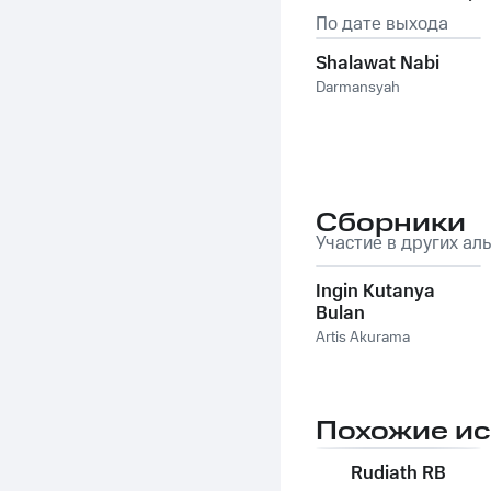
По дате выхода
Shalawat Nabi
Darmansyah
Сборники
Участие в других ал
Ingin Kutanya
Bulan
Artis Akurama
Похожие и
Rudiath RB