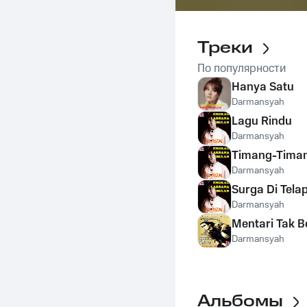
Треки
По популярности
Hanya Satu
Darmansyah
Lagu Rindu
Darmansyah
Timang-Tima
Darmansyah
Surga Di Tela
Darmansyah
Mentari Tak B
Darmansyah
Альбомы