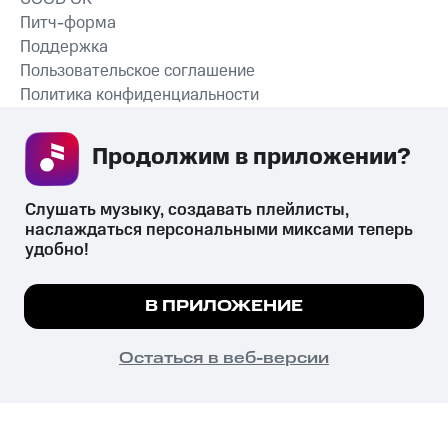
Питч-форма
Поддержка
Пользовательское соглашение
Политика конфиденциальности
Рекомендательные технологии
Продолжим в приложении? 
СКАЧАТЬ ПРИЛОЖЕНИЕ
Слушать музыку, создавать плейлисты, 
наслаждаться персональными миксами теперь 
удобно!
Незаконное потребление наркотических средств,
психотропных веществ, их аналогов причиняет вред здоровью,
Мы используем куки, чтобы на сайте все
В ПРИЛОЖЕНИЕ
их незаконный оборот запрещён и влечёт установленную
работало.
Подробнее
законодательством ответственность.
© 2026 ООО «КИОН».
ПОНЯТНО
Остаться в веб-версии
Все права защищены
18+
Главная
В приложение
Избранное