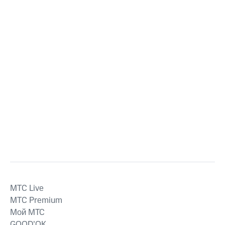
MTС Live
MTС Premium
Мой МТС
GOOD’OK