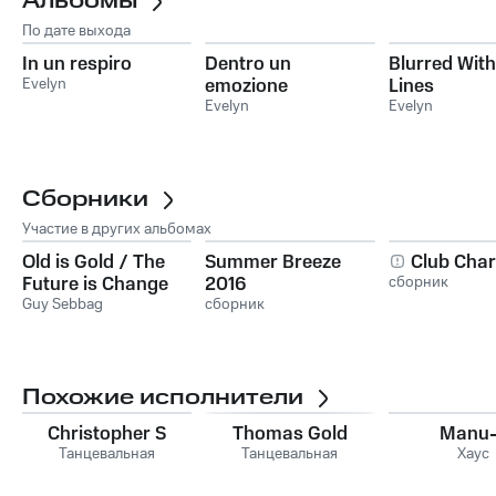
Альбомы
По дате выхода
In un respiro
Dentro un
Blurred With
Evelyn
emozione
Lines
Evelyn
Evelyn
Сборники
Участие в других альбомах
Old is Gold / The
Summer Breeze
Club Char
Future is Change
2016
сборник
Guy Sebbag
сборник
Похожие исполнители
Christopher S
Thomas Gold
Manu-
Танцевальная
Танцевальная
Хаус