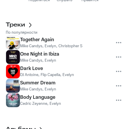
Поделиться
Слушать
Нравится
Треки
По популярности
Together Again
Mike Candys
,
Evelyn
,
Christopher S
One Night in Ibiza
Mike Candys
,
Evelyn
Dark Love
DJ Antoine
,
Flip Capella
,
Evelyn
Summer Dream
Mike Candys
,
Evelyn
Body Language
Cedric Zeyenne
,
Evelyn