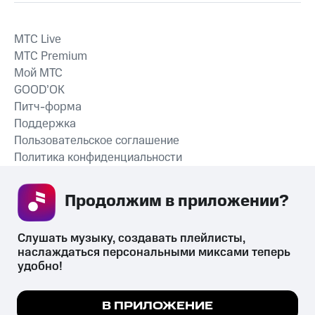
MTС Live
MTС Premium
Мой МТС
GOOD’OK
Питч-форма
Поддержка
Пользовательское соглашение
Политика конфиденциальности
Рекомендательные технологии
Продолжим в приложении? 
СКАЧАТЬ ПРИЛОЖЕНИЕ
Слушать музыку, создавать плейлисты, 
наслаждаться персональными миксами теперь 
удобно!
Незаконное потребление наркотических средств,
психотропных веществ, их аналогов причиняет вред здоровью,
Мы используем куки, чтобы на сайте все
В ПРИЛОЖЕНИЕ
их незаконный оборот запрещён и влечёт установленную