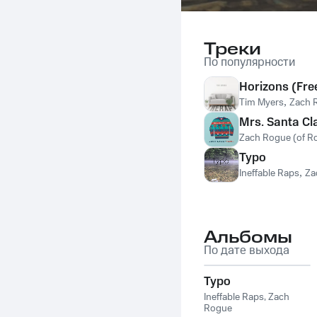
Треки
По популярности
Horizons (Fre
Tim Myers
,
Zach 
Mrs. Santa Cl
Zach Rogue (of R
Typo
Ineffable Raps
,
Za
Альбомы
По дате выхода
Typo
Ineffable Raps
,
Zach
Rogue