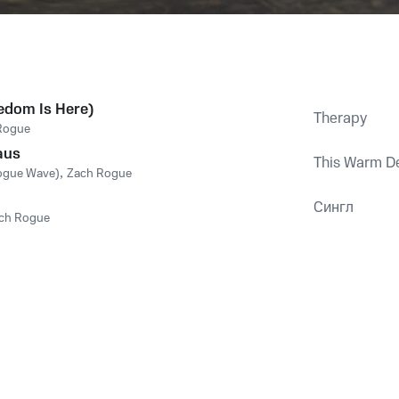
edom Is Here)
Therapy
Rogue
aus
This Warm De
ogue Wave)
,
Zach Rogue
Сингл
ch Rogue