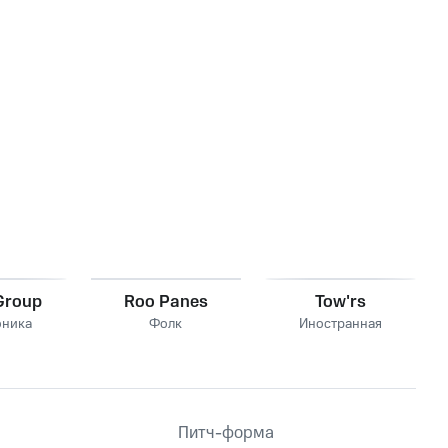
Group
Roo Panes
Tow'rs
оника
Фолк
Иностранная
Питч-форма