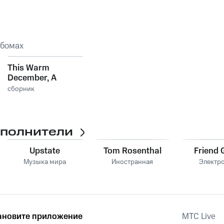
ьбомах
This Warm
December, A
Brushfire Holiday
сборник
Vol. 3
сполнители
Upstate
Tom Rosenthal
Friend 
Музыка мира
Иностранная
Электр
ановите приложение
MTС Live