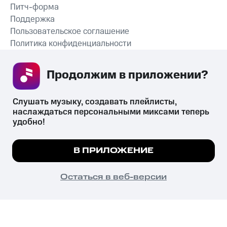
Питч-форма
Поддержка
Пользовательское соглашение
Политика конфиденциальности
Рекомендательные технологии
Продолжим в приложении? 
СКАЧАТЬ ПРИЛОЖЕНИЕ
Слушать музыку, создавать плейлисты, 
наслаждаться персональными миксами теперь 
удобно!
Незаконное потребление наркотических средств,
психотропных веществ, их аналогов причиняет вред здоровью,
Мы используем куки, чтобы на сайте все
В ПРИЛОЖЕНИЕ
их незаконный оборот запрещён и влечёт установленную
работало.
Подробнее
законодательством ответственность.
© 2026 ООО «КИОН».
ПОНЯТНО
Остаться в веб-версии
Все права защищены
18+
Главная
В приложение
Избранное