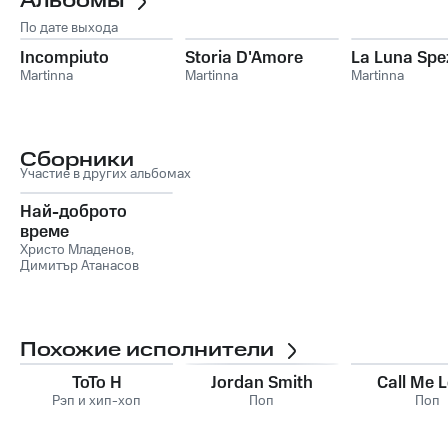
Альбомы
По дате выхода
Incompiuto
Storia D'Amore
La Luna Spe
Martinna
Martinna
Martinna
Сборники
Участие в других альбомах
Най-доброто
време
Христо Младенов
,
Димитър Атанасов
Похожие исполнители
ToTo H
Jordan Smith
Call Me 
Рэп и хип-хоп
Поп
Поп