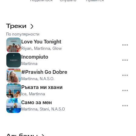
Поделиться
Слушать
Нравится
Треки
По популярности
Love You Tonight
Riyan
,
Martinna
,
Glow
Incompiuto
Martinna
#Pravish Go Dobre
Martinna
,
N.A.S.O.
Ръката ми хвани
Ice
,
Martinna
Само за мен
Martinna
,
Stani
,
N.A.S.O