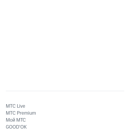
MTС Live
MTС Premium
Мой МТС
GOOD’OK