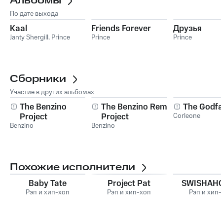
Альбомы
По дате выхода
Kaal
Friends Forever
Друзья
Janty Shergill
,
Prince
Prince
Prince
Сборники
Участие в других альбомах
The Benzino
The Benzino Remix
The Godf
Project
Project
Corleone
Benzino
Benzino
Похожие исполнители
Baby Tate
Project Pat
SWISHAH
Рэп и хип-хоп
Рэп и хип-хоп
Рэп и хип