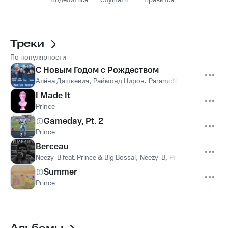
Поделиться
Слушать
Нравится
Треки
По популярности
С Новым Годом с Рождеством
Алёна Дашкевич
,
Раймонд Цирон
,
ParamoN
,
Prince
,
Алекса
I Made It
Prince
Gameday, Pt. 2
Prince
Berceau
Neezy-B feat. Prince & Big Bossal
,
Neezy-B
,
Prince
,
Big Bossal
Summer
Prince