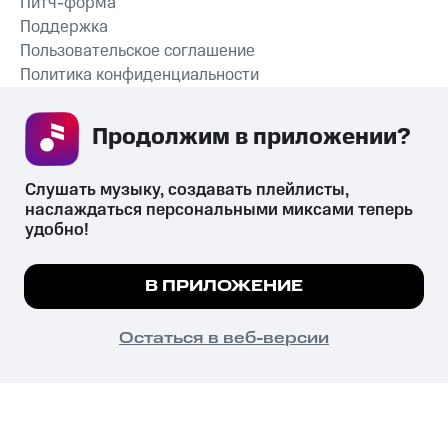
Питч-форма
Поддержка
Пользовательское соглашение
Политика конфиденциальности
Рекомендательные технологии
Продолжим в приложении? 
СКАЧАТЬ ПРИЛОЖЕНИЕ
Слушать музыку, создавать плейлисты, 
наслаждаться персональными миксами теперь 
удобно!
Незаконное потребление наркотических средств,
психотропных веществ, их аналогов причиняет вред здоровью,
Мы используем куки, чтобы на сайте все
В ПРИЛОЖЕНИЕ
их незаконный оборот запрещён и влечёт установленную
работало.
Подробнее
законодательством ответственность.
© 2026 ООО «КИОН».
ПОНЯТНО
Остаться в веб-версии
Все права защищены
18+
Главная
В приложение
Избранное