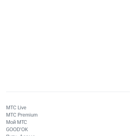
MTС Live
MTС Premium
Мой МТС
GOOD’OK