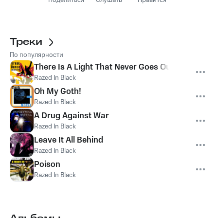
Поделиться
Слушать
Нравится
Треки
По популярности
There Is A Light That Never Goes Out
Razed In Black
Oh My Goth!
Razed In Black
A Drug Against War
Razed In Black
Leave It All Behind
Razed In Black
Poison
Razed In Black