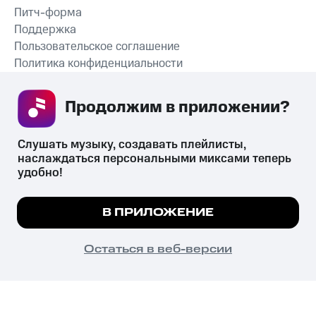
Питч-форма
Поддержка
Пользовательское соглашение
Политика конфиденциальности
Рекомендательные технологии
Продолжим в приложении? 
СКАЧАТЬ ПРИЛОЖЕНИЕ
Слушать музыку, создавать плейлисты, 
наслаждаться персональными миксами теперь 
удобно!
Незаконное потребление наркотических средств,
психотропных веществ, их аналогов причиняет вред здоровью,
Мы используем куки, чтобы на сайте все
В ПРИЛОЖЕНИЕ
их незаконный оборот запрещён и влечёт установленную
работало.
Подробнее
законодательством ответственность.
© 2026 ООО «КИОН».
ПОНЯТНО
Остаться в веб-версии
Все права защищены
18+
Главная
В приложение
Избранное