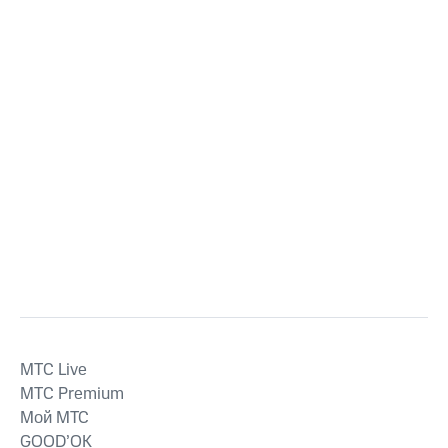
MTС Live
MTС Premium
Мой МТС
GOOD’OK