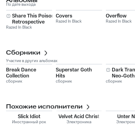
Альбомы
По дате выхода
Share This Poison -
Covers
Overflow
Retrospective
Razed In Black
Razed In Black
Razed In Black
Сборники
Участие в других альбомах
Break Dance
Superstar Goth
Dark Tran
Collection
Hits
Neo-Goth
сборник
сборник
сборник
Похожие исполнители
Slick Idiot
Velvet Acid Christ
Unter N
Иностранный рок
Электроника
Электрон