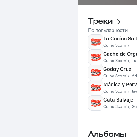
Треки
По популярности
La Cocina Sal
Cuino Scornik
Cacho de Orgu
Cuino Scornik
,
Tu
Godoy Cruz
Cuino Scornik
,
Ad
Mágica y Per
Cuino Scornik
,
Ja
Gata Salvaje
Cuino Scornik
,
Ga
Альбомы