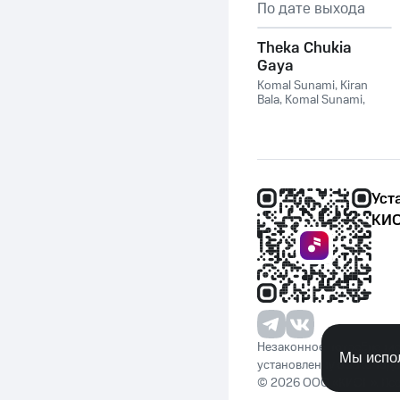
По дате выхода
Theka Chukia
Gaya
Komal Sunami
,
Kiran
Bala
,
Komal Sunami,
Kiran Bala
Уст
КИО
Незаконное потребление 
Мы испол
установленную законода
© 2026 ООО «КИОН». Вс