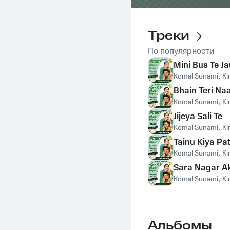
Треки
По популярности
Mini Bus Te J
Komal Sunami
,
Ki
Bhain Teri Na
Komal Sunami
,
Ki
Jijeya Sali Te
Komal Sunami
,
Ki
Tainu Kiya Pat
Komal Sunami
,
Ki
Sara Nagar A
Komal Sunami
,
Ki
Альбомы