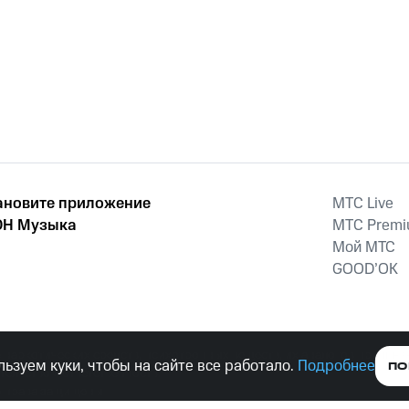
ановите приложение
MTС Live
Н Музыка
MTС Prem
Мой МТС
GOOD’OK
наркотических средств, психотропных веществ, их аналогов причиня
ьзуем куки, чтобы на сайте все работало.
Подробнее
ПО
тельством ответственность.
е права защищены