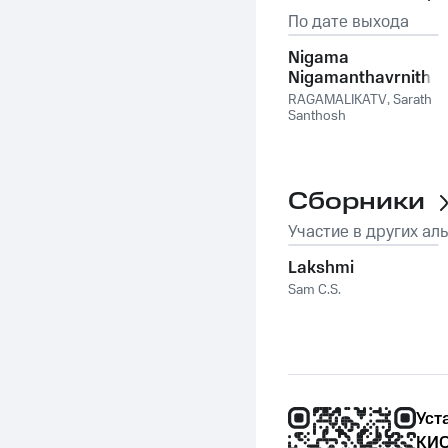
По дате выхода
Nigama
Nigamanthavrnitha
RAGAMALIKATV
,
Sarath
Santhosh
Сборники
Участие в других ал
Lakshmi
Sam C.S.
Уст
КИО