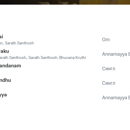
ai
Om
an
,
Sarath Santhosh
raku
Annamayya 
arath Santhosh
,
Sarath Santhosh, Bhuvana Kruthi
Vandanam
Сингл
endhu
Сингл
yya
Annamayya 