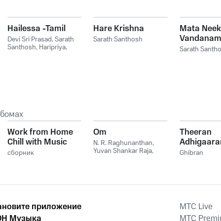
Hailessa -Tamil
Hare Krishna
Mata Nee
Vandana
Devi Sri Prasad
,
Sarath
Sarath Santhosh
Santhosh
,
Haripriya
,
Sarath Santh
Viveka
ьбомах
Work from Home
Om
Theeran
Chill with Music
Adhigaar
N. R. Raghunanthan
,
Yuvan Shankar Raja
,
сборник
Ghibran
Sharran Surya
ановите приложение
MTС Live
Н Музыка
MTС Prem