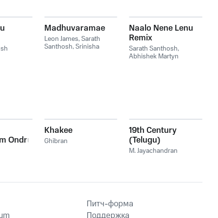
ku
Madhuvaramae
Naalo Nene Lenu
m
Remix
Leon James
,
Sarath
Santhosh
,
Srinisha
osh
Sarath Santhosh
,
Jayaseelan
Abhishek Martyn
Khakee
19th Century
am Ondru
(Telugu)
Ghibran
M. Jayachandran
Питч-форма
ium
Поддержка