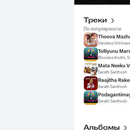
Треки
По популярности
Thoova Mazh
Vandana Srinivas
Tolliyunu Mar
Bhuvana Kruthi
,
S
Mata Neeku 
Sarath Santhosh
Raajitha Rak
Sarath Santhosh
Podagantima
Sarath Santhosh
Альбомы