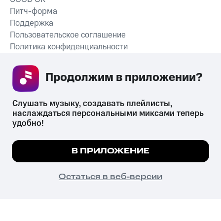
Питч-форма
Поддержка
Пользовательское соглашение
Политика конфиденциальности
Рекомендательные технологии
Продолжим в приложении? 
СКАЧАТЬ ПРИЛОЖЕНИЕ
Слушать музыку, создавать плейлисты, 
наслаждаться персональными миксами теперь 
удобно!
Незаконное потребление наркотических средств,
психотропных веществ, их аналогов причиняет вред здоровью,
Мы используем куки, чтобы на сайте все
В ПРИЛОЖЕНИЕ
их незаконный оборот запрещён и влечёт установленную
работало.
Подробнее
законодательством ответственность.
© 2026 ООО «КИОН».
ПОНЯТНО
Остаться в веб-версии
Все права защищены
18+
Главная
В приложение
Избранное