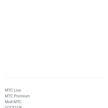
MTС Live
MTС Premium
Мой МТС
GOOD’OK