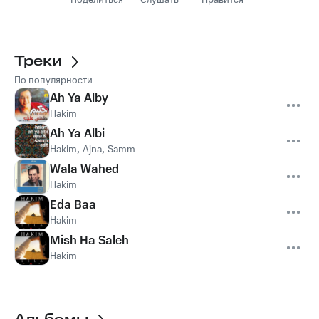
Поделиться
Слушать
Нравится
Треки
По популярности
Ah Ya Alby
Hakim
Ah Ya Albi
Hakim
,
Ajna
,
Samm
Wala Wahed
Hakim
Eda Baa
Hakim
Mish Ha Saleh
Hakim