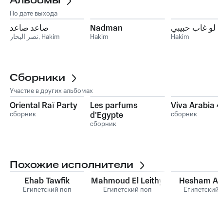
Альбомы
По дате выхода
صاعد صاعد
Nadman
لو غاب حبيبي
نصر البحار
,
Hakim
Hakim
Hakim
Сборники
Участие в других альбомах
Oriental Raï Party
Les parfums
Viva Arabia 
сборник
d'Egypte
сборник
сборник
Похожие исполнители
Ehab Tawfik
Mahmoud El Leithy
Hesham A
Египетский поп
Египетский поп
Египетски