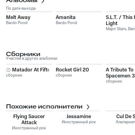
Альбомы
По дате выхода
Melt Away
Amanita
S.L.T. / This
Bardo Pond
Bardo Pond
Light
Major Stars
,
Bar
Сборники
Участие в других альбомах
Matador At Fifteen
Rocket Girl 20
A Tribute To
сборник
сборник
Spacemen 3
сборник
Похожие исполнители
Flying Saucer
Jessamine
Cul De 
Attack
Иностранный рок
Альтерна
Иностранный рок