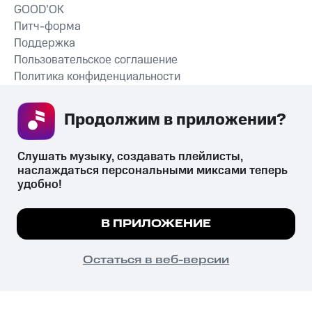
GOOD’OK
Питч-форма
Поддержка
Пользовательское соглашение
Политика конфиденциальности
Рекомендательные технологии
Продолжим в приложении? 
СКАЧАТЬ ПРИЛОЖЕНИЕ
Слушать музыку, создавать плейлисты, 
наслаждаться персональными миксами теперь 
удобно!
Незаконное потребление наркотических средств,
психотропных веществ, их аналогов причиняет вред здоровью,
Мы используем куки, чтобы на сайте все
В ПРИЛОЖЕНИЕ
их незаконный оборот запрещён и влечёт установленную
работало.
Подробнее
законодательством ответственность.
© 2026 ООО «КИОН».
ПОНЯТНО
Остаться в веб-версии
Все права защищены
18+
Главная
В приложение
Избранное