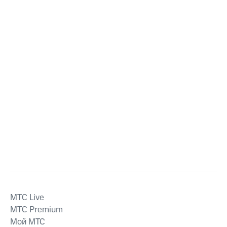
MTС Live
MTС Premium
Мой МТС