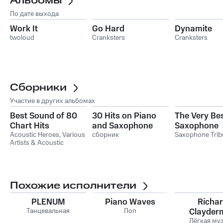
Альбомы
По дате выхода
Work It
Go Hard
Dynamite
twoloud
Cranksters
Cranksters
Сборники
Участие в других альбомах
Best Sound of 80
30 Hits on Piano
The Very Bes
Chart Hits
and Saxophone
Saxophone
Acoustic Heroes
,
Various
сборник
Saxophone Trib
Artists & Acoustic
Heroes
Похожие исполнители
PLENUM
Piano Waves
Richa
Танцевальная
Поп
Clayder
Лёгкая му