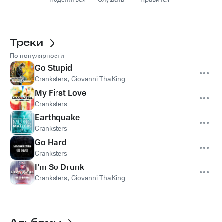
Поделиться
Слушать
Нравится
Треки
По популярности
Go Stupid
Cranksters
,
Giovanni Tha King
My First Love
Cranksters
Earthquake
Cranksters
Go Hard
Cranksters
I'm So Drunk
Cranksters
,
Giovanni Tha King