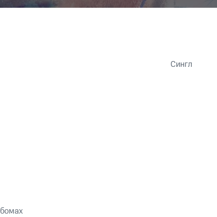
Сингл
ьбомах