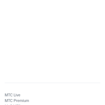
MTС Live
MTС Premium