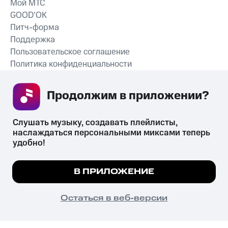
Мой МТС
GOOD’OK
Питч-форма
Поддержка
Пользовательское соглашение
Политика конфиденциальности
Рекомендательные технологии
Продолжим в приложении? 
СКАЧАТЬ ПРИЛОЖЕНИЕ
Слушать музыку, создавать плейлисты, 
наслаждаться персональными миксами теперь 
удобно!
Незаконное потребление наркотических средств,
психотропных веществ, их аналогов причиняет вред здоровью,
Мы используем куки, чтобы на сайте все
В ПРИЛОЖЕНИЕ
их незаконный оборот запрещён и влечёт установленную
работало.
Подробнее
законодательством ответственность.
© 2026 ООО «КИОН».
ПОНЯТНО
Остаться в веб-версии
Все права защищены
18+
Главная
В приложение
Избранное