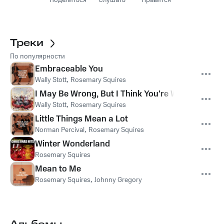
Поделиться
Слушать
Нравится
Треки
По популярности
Embraceable You
Wally Stott
,
Rosemary Squires
I May Be Wrong, But I Think You're Wonderful (
Wally Stott
,
Rosemary Squires
Little Things Mean a Lot
Norman Percival
,
Rosemary Squires
Winter Wonderland
Rosemary Squires
Mean to Me
Rosemary Squires
,
Johnny Gregory