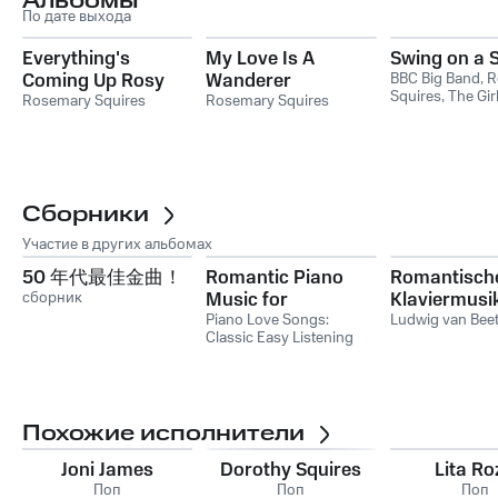
Альбомы
По дате выхода
Everything's
My Love Is A
Swing on a 
Coming Up Rosy
Wanderer
BBC Big Band
,
R
Squires
,
The Gir
Rosemary Squires
Rosemary Squires
Choristers of Sa
Cathedral
Сборники
Участие в других альбомах
50 年代最佳金曲！
Romantic Piano
Romantisch
сборник
Music for
Klaviermusik
Valentine's Day,
Piano Love Songs:
den Valentin
Ludwig van Bee
Classic Easy Listening
Vol. 1
Vol. 1
Piano Instrumental
Music
,
Ludwig van
Beethoven
Похожие исполнители
Joni James
Dorothy Squires
Lita Ro
Поп
Поп
Поп