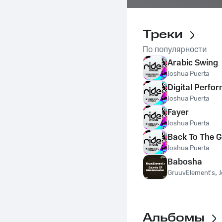
Треки
По популярности
Arabic Swing
Joshua Puerta
Digital Perfo
Joshua Puerta
Fayer
Joshua Puerta
Back To The 
Joshua Puerta
Babosha
GruuvElement's
,
Альбомы