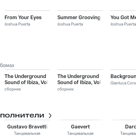
From Your Eyes
Summer Grooving
You Got M
Joshua Puerta
Joshua Puerta
Joshua Puerta
ьбомах
The Underground
The Underground
Backgroun
Sound of Ibiza, Vol.
Sound of Ibiza, Vol.
Gianluca Cors
2
2
сборник
сборник
сполнители
Gustavo Bravetti
Gaevert
Dar
Танцевальная
Танцевальная
Танцева