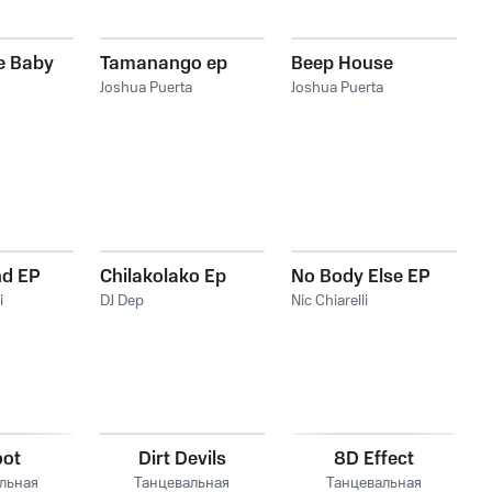
e Baby
Tamanango ep
Beep House
Joshua Puerta
Joshua Puerta
d EP
Chilakolako Ep
No Body Else EP
i
DJ Dep
Nic Chiarelli
oot
Dirt Devils
8D Effect
льная
Танцевальная
Танцевальная