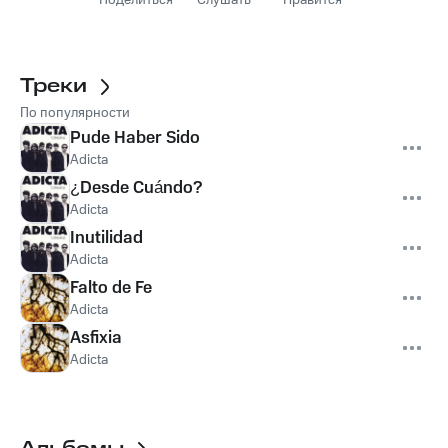
Поделиться
Слушать
Нравится
Треки
По популярности
Pude Haber Sido
Adicta
¿Desde Cuándo?
Adicta
Inutilidad
Adicta
Falto de Fe
Adicta
Asfixia
Adicta