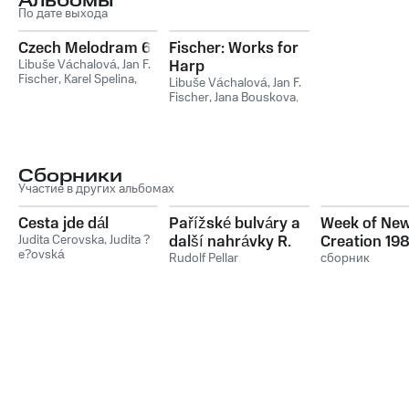
Альбомы
По дате выхода
Czech Melodram 6
Fischer: Works for
Libuše Váchalová
,
Jan F.
Harp
Fischer
,
Karel Spelina
,
Libuše Váchalová
,
Jan F.
Sylvie Bodorova
,
Petr
Fischer
,
Jana Bouskova
,
Fiala
Jiří Boušek
,
Jana
Boušková, Libuše
Váchalová, Jiří Boušek
Сборники
Участие в других альбомах
Cesta jde dál
Pařížské bulváry a
Week of Ne
Judita Cerovska
,
Judita ?
další nahrávky R.
Creation 19
e?ovská
Pellara
Rudolf Pellar
сборник