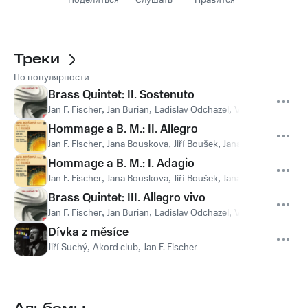
Поделиться
Слушать
Нравится
Треки
По популярности
Brass Quintet: II. Sostenuto
Jan F. Fischer
,
Jan Burian
,
Ladislav Odchazel
,
Vladimír Rejlek
,
P
Hommage a B. M.: II. Allegro
Jan F. Fischer
,
Jana Bouskova
,
Jiří Boušek
,
Jana Boušková, Jiří
Hommage a B. M.: I. Adagio
Jan F. Fischer
,
Jana Bouskova
,
Jiří Boušek
,
Jana Boušková, Jiří
Brass Quintet: III. Allegro vivo
Jan F. Fischer
,
Jan Burian
,
Ladislav Odchazel
,
Vladimír Rejlek
,
P
Dívka z měsíce
Jiří Suchý
,
Akord club
,
Jan F. Fischer