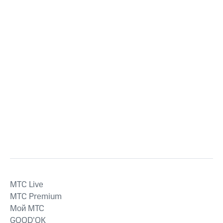
MTС Live
MTС Premium
Мой МТС
GOOD’OK