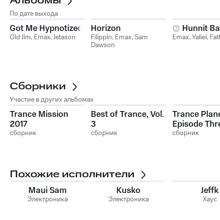
Альбомы
По дате выхода
Got Me Hypnotized
Horizon
Hunnit B
Old Jim
,
Emax
,
Jetason
Filippin
,
Emax
,
Sam
Emax
,
Yaliel
,
Fat
Dawson
Сборники
Участие в других альбомах
Trance Mission
Best of Trance, Vol.
Trance Plane
2017
3
Episode Thr
сборник
сборник
сборник
Похожие исполнители
Maui Sam
Kusko
Jeffk
Электроника
Электроника
Хаус