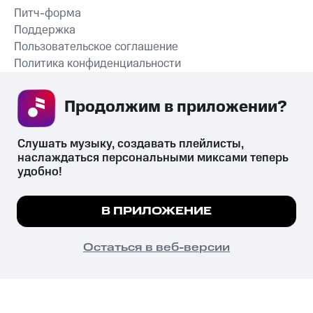
Питч-форма
Поддержка
Пользовательское соглашение
Политика конфиденциальности
Рекомендательные технологии
Продолжим в приложении? 
СКАЧАТЬ ПРИЛОЖЕНИЕ
Слушать музыку, создавать плейлисты, 
наслаждаться персональными миксами теперь 
удобно!
Незаконное потребление наркотических средств,
психотропных веществ, их аналогов причиняет вред здоровью,
Мы используем куки, чтобы на сайте все
В ПРИЛОЖЕНИЕ
их незаконный оборот запрещён и влечёт установленную
работало.
Подробнее
законодательством ответственность.
© 2026 ООО «КИОН».
ПОНЯТНО
Остаться в веб-версии
Все права защищены
18+
Главная
В приложение
Избранное