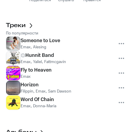
Поделиться
Слушать
Нравится
Треки
По популярности
Someone to Love
Emax
,
Alesing
Hunnit Band
Emax
,
Yaliel
,
Fattmcgavin
Fly to Heaven
Emax
Horizon
Filippin
,
Emax
,
Sam Dawson
Word Of Chain
Emax
,
Donna-Maria