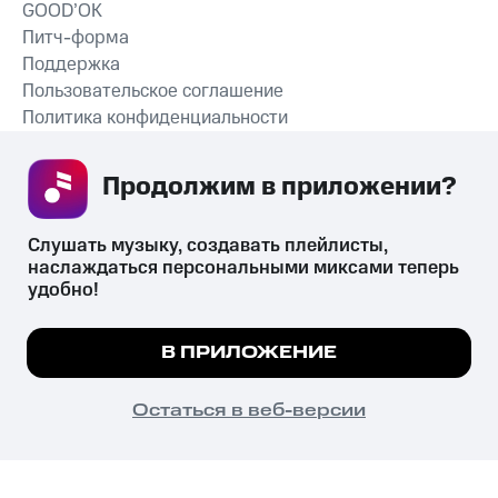
GOOD’OK
Питч-форма
Поддержка
Пользовательское соглашение
Политика конфиденциальности
Рекомендательные технологии
Продолжим в приложении? 
СКАЧАТЬ ПРИЛОЖЕНИЕ
Слушать музыку, создавать плейлисты, 
наслаждаться персональными миксами теперь 
удобно!
Незаконное потребление наркотических средств,
психотропных веществ, их аналогов причиняет вред здоровью,
Мы используем куки, чтобы на сайте все
В ПРИЛОЖЕНИЕ
их незаконный оборот запрещён и влечёт установленную
работало.
Подробнее
законодательством ответственность.
© 2026 ООО «КИОН».
ПОНЯТНО
Остаться в веб-версии
Все права защищены
18+
Главная
В приложение
Избранное