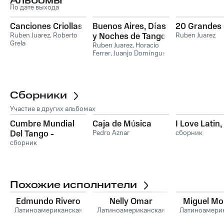
Альбомы
По дате выхода
Canciones Criollas
Buenos Aires, Días
20 Grandes 
Ruben Juarez
,
Roberto
y Noches de Tango:
Ruben Juarez
Grela
Sábado / Bohemia
Ruben Juarez
,
Horacio
Ferrer
,
Juanjo Domínguez
Сборники
Участие в других альбомах
Cumbre Mundial
Caja de Música
I Love Latin,
Del Tango -
Pedro Aznar
сборник
Granada 1995,
сборник
Volumen I
Похожие исполнители
Edmundo Rivero
Nelly Omar
Miguel Mo
Латиноамериканская
Латиноамериканская
Латиноамери