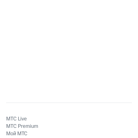
MTС Live
MTС Premium
Мой МТС