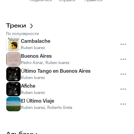
Поделиться
Слушать
Нравится
Треки
По популярности
Cambalache
Ruben Juarez
Buenos Aires
Pedro Aznar
,
Ruben Juarez
Último Tango en Buenos Aires
Ruben Juarez
Afiche
Ruben Juarez
El Último Viaje
Ruben Juarez
,
Roberto Grela