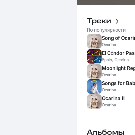
Треки
По популярности
Song of Ocari
Ocarina
El Cóndor Pa
Spain
,
Ocarina
Moonlight Re
Ocarina
Songs for Bab
Ocarina
Ocarina II
Ocarina
Альбомы