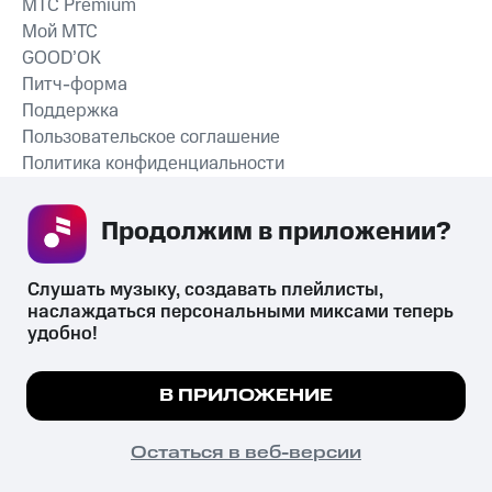
MTС Premium
Мой МТС
GOOD’OK
Питч-форма
Поддержка
Пользовательское соглашение
Политика конфиденциальности
Рекомендательные технологии
Продолжим в приложении? 
СКАЧАТЬ ПРИЛОЖЕНИЕ
Слушать музыку, создавать плейлисты, 
наслаждаться персональными миксами теперь 
удобно!
Незаконное потребление наркотических средств,
психотропных веществ, их аналогов причиняет вред здоровью,
Мы используем куки, чтобы на сайте все
В ПРИЛОЖЕНИЕ
их незаконный оборот запрещён и влечёт установленную
работало.
Подробнее
законодательством ответственность.
© 2026 ООО «КИОН».
ПОНЯТНО
Остаться в веб-версии
Все права защищены
18+
Главная
В приложение
Избранное