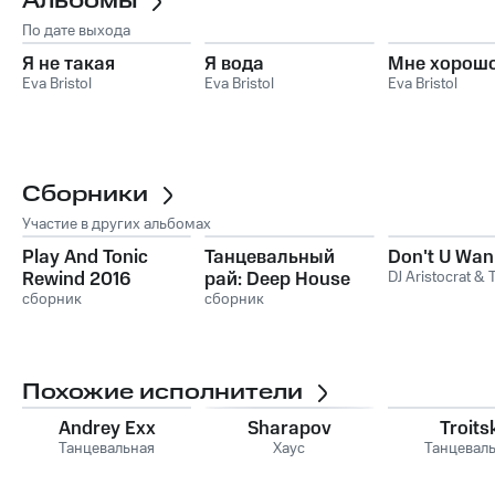
Альбомы
По дате выхода
Я не такая
Я вода
Мне хорош
Eva Bristol
Eva Bristol
Eva Bristol
Сборники
Участие в других альбомах
Play And Tonic
Танцевальный
Don't U Wa
Rewind 2016
рай: Deep House
DJ Aristocrat & 
сборник
сборник
Похожие исполнители
Andrey Exx
Sharapov
Troits
Танцевальная
Хаус
Танцевал