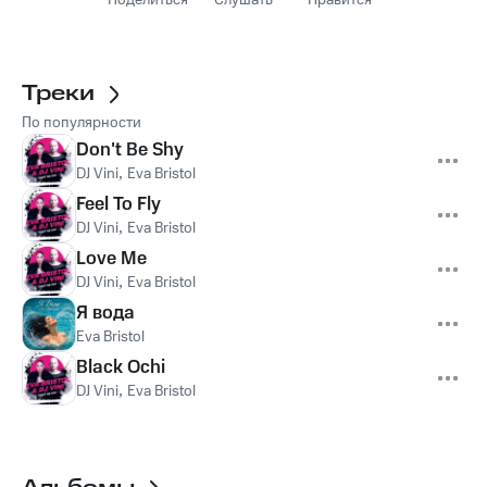
Поделиться
Слушать
Нравится
Треки
По популярности
Don't Be Shy
DJ Vini
,
Eva Bristol
Feel To Fly
DJ Vini
,
Eva Bristol
Love Me
DJ Vini
,
Eva Bristol
Я вода
Eva Bristol
Black Ochi
DJ Vini
,
Eva Bristol