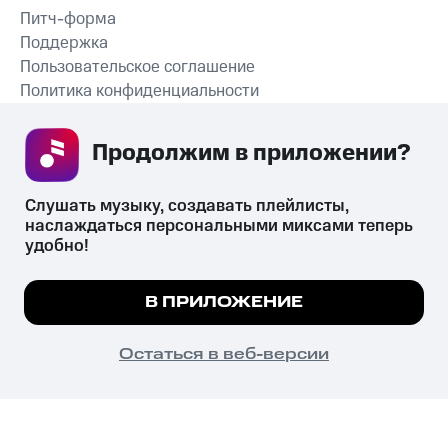
Питч-форма
Поддержка
Пользовательское соглашение
Политика конфиденциальности
Рекомендательные технологии
Продолжим в приложении? 
СКАЧАТЬ ПРИЛОЖЕНИЕ
Слушать музыку, создавать плейлисты, 
наслаждаться персональными миксами теперь 
удобно!
Незаконное потребление наркотических средств,
психотропных веществ, их аналогов причиняет вред здоровью,
Мы используем куки, чтобы на сайте все
В ПРИЛОЖЕНИЕ
их незаконный оборот запрещён и влечёт установленную
работало.
Подробнее
законодательством ответственность.
© 2026 ООО «КИОН».
ПОНЯТНО
Остаться в веб-версии
Все права защищены
18+
Главная
В приложение
Избранное