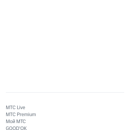
MTС Live
MTС Premium
Мой МТС
GOOD’OK