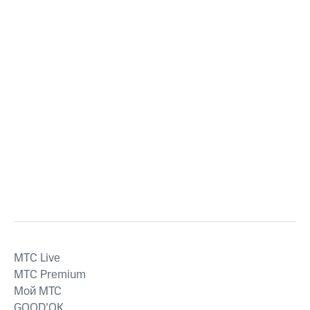
MTС Live
MTС Premium
Мой МТС
GOOD’OK