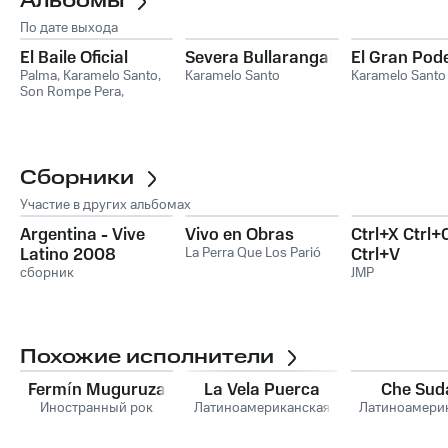
Альбомы
По дате выхода
El Baile Oficial
Severa Bullaranga!
El Gran Poder
Palma
,
Karamelo Santo
,
Karamelo Santo
Karamelo Santo
Son Rompe Pera
,
Aphelia
,
Juanito Ayala
,
Wil
Dog
Сборники
Участие в других альбомах
Argentina - Vive
Vivo en Obras
Ctrl+X Ctrl+
Latino 2008
La Perra Que Los Parió
Ctrl+V
сборник
JMP
Похожие исполнители
Fermín Muguruza
La Vela Puerca
Che Sud
Иностранный рок
Латиноамериканская
Латиноамери