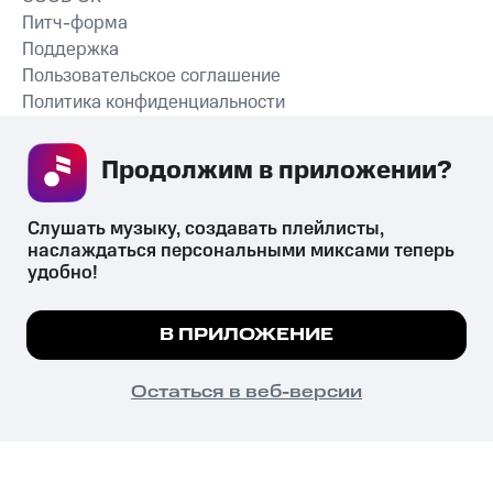
Питч-форма
Поддержка
Пользовательское соглашение
Политика конфиденциальности
Рекомендательные технологии
Продолжим в приложении? 
СКАЧАТЬ ПРИЛОЖЕНИЕ
Слушать музыку, создавать плейлисты, 
наслаждаться персональными миксами теперь 
удобно!
Незаконное потребление наркотических средств,
психотропных веществ, их аналогов причиняет вред здоровью,
Мы используем куки, чтобы на сайте все
В ПРИЛОЖЕНИЕ
их незаконный оборот запрещён и влечёт установленную
работало.
Подробнее
законодательством ответственность.
© 2026 ООО «КИОН».
ПОНЯТНО
Остаться в веб-версии
Все права защищены
18+
Главная
В приложение
Избранное