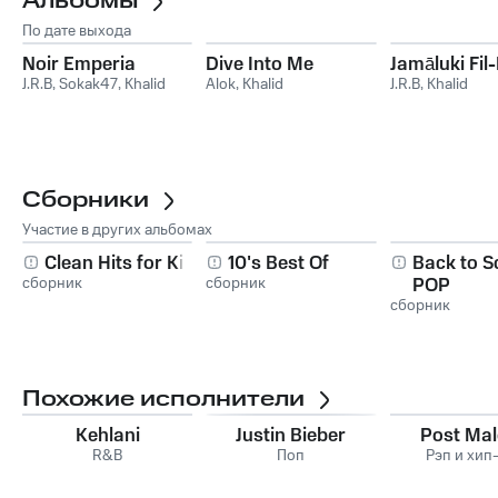
Альбомы
По дате выхода
Noir Emperia
Dive Into Me
Jamāluki Fil
J.R.B
,
Sokak47
,
Khalid
Alok
,
Khalid
J.R.B
,
Khalid
Сборники
Участие в других альбомах
Clean Hits for Kids
10's Best Of
Back to S
сборник
сборник
POP
сборник
Похожие исполнители
Kehlani
Justin Bieber
Post Ma
R&B
Поп
Рэп и хип