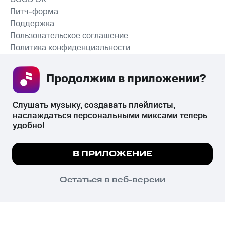
Питч-форма
Поддержка
Пользовательское соглашение
Политика конфиденциальности
Рекомендательные технологии
Продолжим в приложении? 
СКАЧАТЬ ПРИЛОЖЕНИЕ
Слушать музыку, создавать плейлисты, 
наслаждаться персональными миксами теперь 
удобно!
Незаконное потребление наркотических средств,
психотропных веществ, их аналогов причиняет вред здоровью,
Мы используем куки, чтобы на сайте все
В ПРИЛОЖЕНИЕ
их незаконный оборот запрещён и влечёт установленную
работало.
Подробнее
законодательством ответственность.
© 2026 ООО «КИОН».
ПОНЯТНО
Остаться в веб-версии
Все права защищены
18+
Главная
В приложение
Избранное