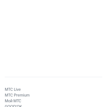
MTС Live
MTС Premium
Мой МТС
GOOD’OK