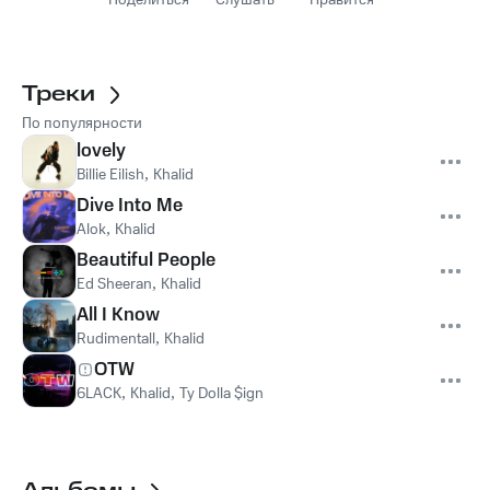
Поделиться
Слушать
Нравится
Треки
По популярности
lovely
Billie Eilish
,
Khalid
Dive Into Me
Alok
,
Khalid
Beautiful People
Ed Sheeran
,
Khalid
All I Know
Rudimentall
,
Khalid
OTW
6LACK
,
Khalid
,
Ty Dolla $ign