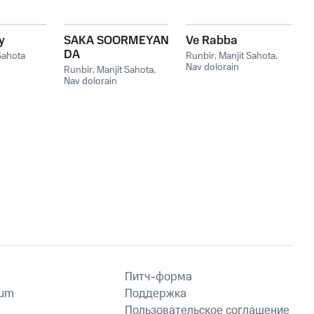
y
SAKA SOORMEYAN
Ve Rabba
DA
Sahota
Runbir
,
Manjit Sahota
,
Nav dolorain
Runbir
,
Manjit Sahota
,
Nav dolorain
Питч-форма
ium
Поддержка
Пользовательское соглашение