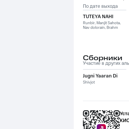
По дате выхода
TUTEYA NAHI
Runbir
,
Manjit Sahota
,
Nav dolorain
,
Brahm
Сборники
Участие в других ал
Jugni Yaaran Di
Shivjot
Уст
КИО