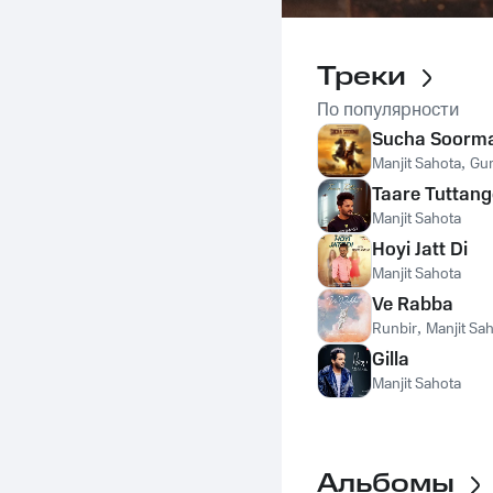
Треки
По популярности
Sucha Soorm
Manjit Sahota
,
Gur
Taare Tuttang
Manjit Sahota
Hoyi Jatt Di
Manjit Sahota
Ve Rabba
Runbir
,
Manjit Sa
Gilla
Manjit Sahota
Альбомы