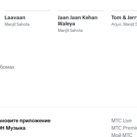
Laavaan
Jaan Jaan Kehan
Tom & Jerr
Waleya
Manjit Sahota
Arjun
,
Manjit 
Manjit Sahota
ьбомах
ановите приложение
MTС Live
Н Музыка
MTС Prem
Мой МТС