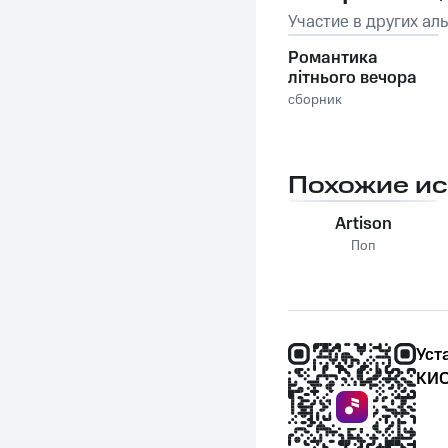
Участие в других ал
Романтика
літнього вечора
сборник
Похожие и
Artison
Поп
Уст
КИО