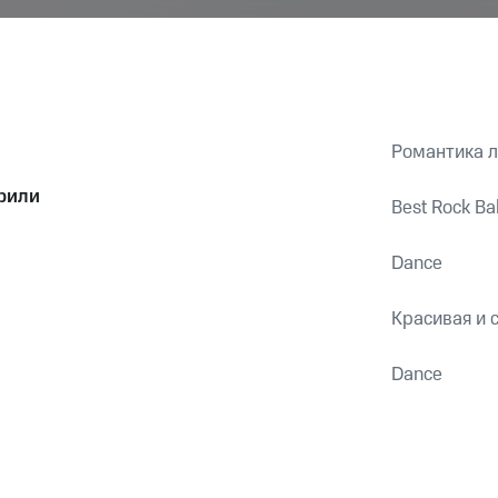
Романтика л
урили
Best Rock Ba
Dance
Красивая и 
Dance