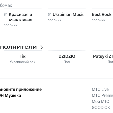
ьбомах
Красивая и
Ukrainian Music
Best Rock 
счастливая
сборник
сборник
сборник
сполнители
Тік
DZIDZIO
Patsyki Z
Украинский рок
Поп
По
ановите приложение
MTС Live
Н Музыка
MTС Prem
Мой МТС
GOOD’OK