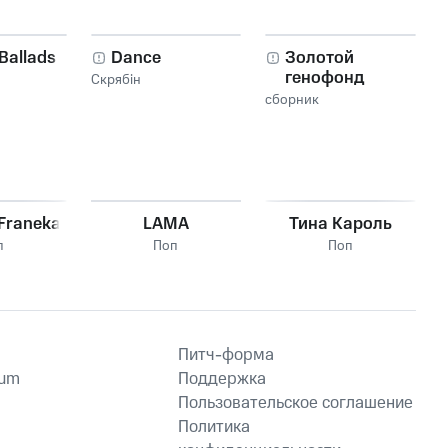
Ballads
Dance
Золотой
генофонд
Скрябін
украины, Ч. 5
сборник
 Franeka
LAMA
Тина Кароль
п
Поп
Поп
Питч-форма
ium
Поддержка
Пользовательское соглашение
Политика