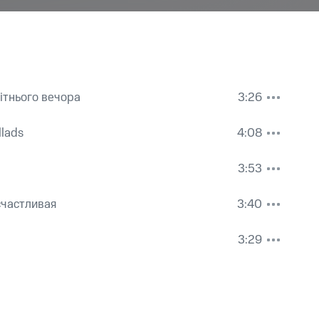
ітнього вечора
3:26
llads
4:08
3:53
счастливая
3:40
3:29