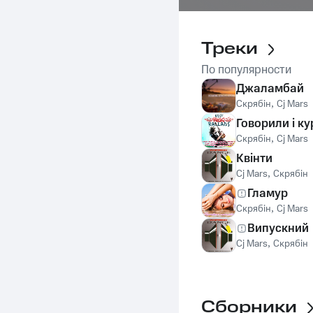
Треки
По популярности
Джаламбай
Скрябін
,
Cj Mars
Говорили і к
Скрябін
,
Cj Mars
Квінти
Cj Mars
,
Скрябін
Гламур
Скрябін
,
Cj Mars
Випускний
Cj Mars
,
Скрябін
Сборники