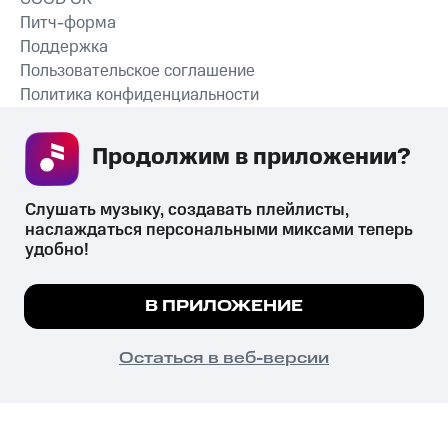
Питч-форма
Поддержка
Пользовательское соглашение
Политика конфиденциальности
Рекомендательные технологии
Продолжим в приложении? 
СКАЧАТЬ ПРИЛОЖЕНИЕ
Слушать музыку, создавать плейлисты, 
наслаждаться персональными миксами теперь 
удобно!
Незаконное потребление наркотических средств,
психотропных веществ, их аналогов причиняет вред здоровью,
Мы используем куки, чтобы на сайте все
В ПРИЛОЖЕНИЕ
их незаконный оборот запрещён и влечёт установленную
работало.
Подробнее
законодательством ответственность.
© 2026 ООО «КИОН».
ПОНЯТНО
Остаться в веб-версии
Все права защищены
18+
Главная
В приложение
Избранное