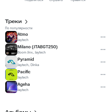
Поделиться
Слушать
Нравится
Треки
По популярности
Atmo
Jaytech
Milano (JTABGT250)
Boom Jinx
,
Jaytech
Pyramid
Jaytech
,
Dinka
Pacific
Jaytech
Ageha
Jaytech