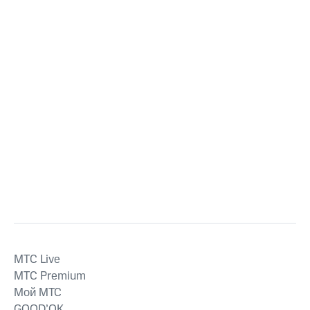
MTС Live
MTС Premium
Мой МТС
GOOD’OK