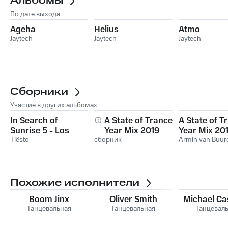
Альбомы
По дате выхода
Ageha
Helius
Atmo
Jaytech
Jaytech
Jaytech
Сборники
Участие в других альбомах
In Search of
A State of Trance
A State of T
Sunrise 5 - Los
Year Mix 2019
Year Mix 20
Angeles
Tiësto
сборник
Armin van Buur
Похожие исполнители
Boom Jinx
Oliver Smith
Michael Ca
Танцевальная
Танцевальная
Танцевал