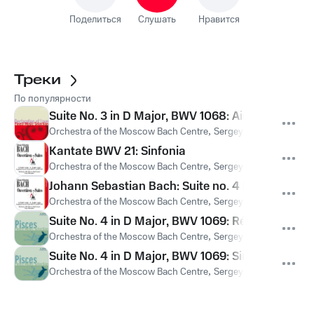
Поделиться
Слушать
Нравится
Треки
По популярности
Suite No. 3 in D Major, BWV 1068: Air
Orchestra of the Moscow Bach Centre
,
Sergey Miassojedov
,
Jo
Kantate BWV 21: Sinfonia
Orchestra of the Moscow Bach Centre
,
Sergey Miassojedov
,
Jo
Johann Sebastian Bach: Suite no. 4 BWV 1069 D 
Orchestra of the Moscow Bach Centre
,
Sergey Miassojedov
,
Jo
Suite No. 4 in D Major, BWV 1069: Réjouissance
Orchestra of the Moscow Bach Centre
,
Sergey Miassojedov
,
Jo
Suite No. 4 in D Major, BWV 1069: Sinfonia
Orchestra of the Moscow Bach Centre
,
Sergey Miassojedov
,
Jo