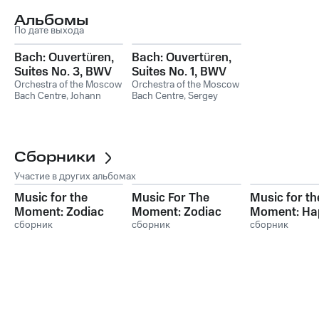
Альбомы
По дате выхода
Bach: Ouvertüren,
Bach: Ouvertüren,
Suites No. 3, BWV
Suites No. 1, BWV
1068 & No. 4, BWV
Orchestra of the Moscow
1066 & No. 2, BWV
Orchestra of the Moscow
Bach Centre
,
Johann
Bach Centre
,
Sergey
1069
1067
Sebastian Bach
Miassojedov
,
Albert
Razbaum
Сборники
Участие в других альбомах
Music for the
Music For The
Music for th
Moment: Zodiac
Moment: Zodiac
Moment: Ha
Gemini
сборник
Scorpio
сборник
New Year
сборник