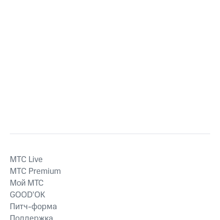
MTС Live
MTС Premium
Мой МТС
GOOD’OK
Питч-форма
Поддержка