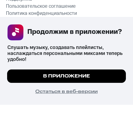
Пользовательское соглашение
Политика конфиденциальности
Рекомендательные технологии
Продолжим в приложении? 
СКАЧАТЬ ПРИЛОЖЕНИЕ
Слушать музыку, создавать плейлисты, 
наслаждаться персональными миксами теперь 
удобно!
Незаконное потребление наркотических средств,
психотропных веществ, их аналогов причиняет вред здоровью,
Мы используем куки, чтобы на сайте все
В ПРИЛОЖЕНИЕ
их незаконный оборот запрещён и влечёт установленную
работало.
Подробнее
законодательством ответственность.
© 2026 ООО «КИОН».
ПОНЯТНО
Остаться в веб-версии
Все права защищены
18+
Главная
В приложение
Избранное