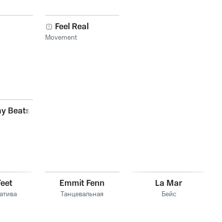
Feel Real
Movement
y Beats
eet
Emmit Fenn
La Mar
атива
Танцевальная
Бейс