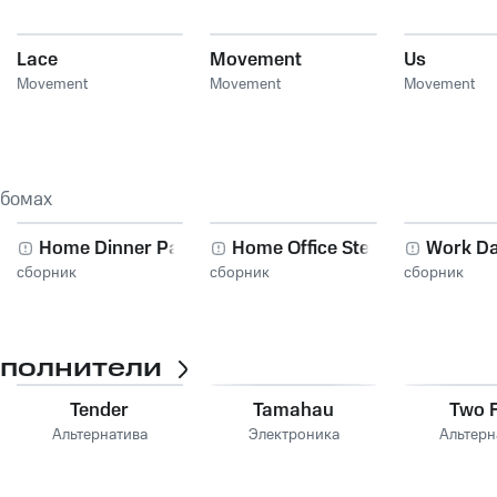
Lace
Movement
Us
Movement
Movement
Movement
ьбомах
Home Dinner Party
Home Office Stereo
Work Da
сборник
сборник
сборник
сполнители
Tender
Tamahau
Two F
Альтернатива
Электроника
Альтерн