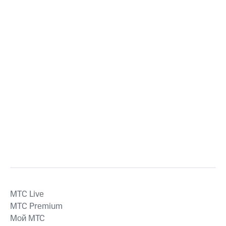
MTС Live
MTС Premium
Мой МТС