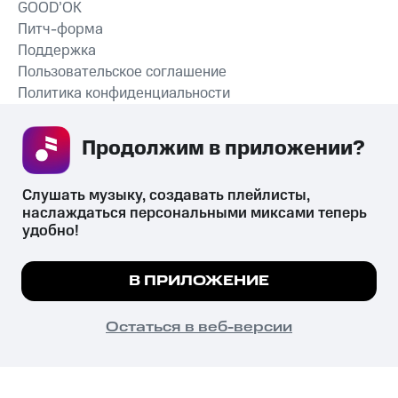
GOOD’OK
Питч-форма
Поддержка
Пользовательское соглашение
Политика конфиденциальности
Рекомендательные технологии
Продолжим в приложении? 
СКАЧАТЬ ПРИЛОЖЕНИЕ
Слушать музыку, создавать плейлисты, 
наслаждаться персональными миксами теперь 
удобно!
Незаконное потребление наркотических средств,
психотропных веществ, их аналогов причиняет вред здоровью,
Мы используем куки, чтобы на сайте все
В ПРИЛОЖЕНИЕ
их незаконный оборот запрещён и влечёт установленную
работало.
Подробнее
законодательством ответственность.
© 2026 ООО «КИОН».
ПОНЯТНО
Остаться в веб-версии
Все права защищены
18+
Главная
В приложение
Избранное