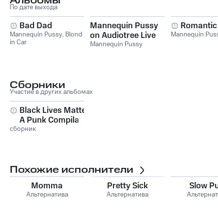
Альбомы
По дате выхода
Bad Dad
Mannequin Pussy
Romantic
Mannequin Pussy
,
Blond
on Audiotree Live
Mannequin Pus
in Car
Mannequin Pussy
Сборники
Участие в других альбомах
Black Lives Matter:
A Punk Compilation
сборник
Похожие исполнители
Momma
Pretty Sick
Slow P
Альтернатива
Альтернатива
Альтерна