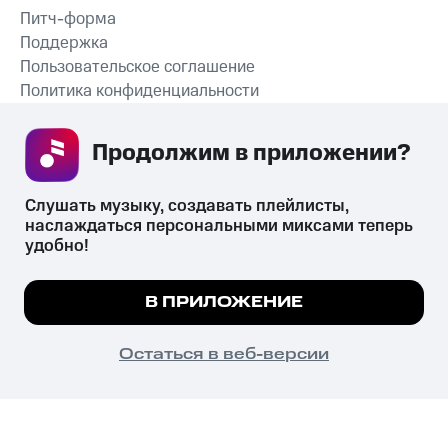
Питч-форма
Поддержка
Пользовательское соглашение
Политика конфиденциальности
Рекомендательные технологии
Продолжим в приложении? 
СКАЧАТЬ ПРИЛОЖЕНИЕ
Слушать музыку, создавать плейлисты, 
наслаждаться персональными миксами теперь 
удобно!
Незаконное потребление наркотических средств,
психотропных веществ, их аналогов причиняет вред здоровью,
Мы используем куки, чтобы на сайте все
В ПРИЛОЖЕНИЕ
их незаконный оборот запрещён и влечёт установленную
работало.
Подробнее
законодательством ответственность.
© 2026 ООО «КИОН».
ПОНЯТНО
Остаться в веб-версии
Все права защищены
18+
Главная
В приложение
Избранное