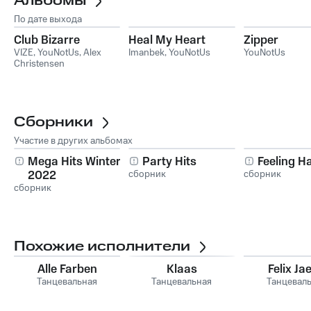
Альбомы
По дате выхода
Club Bizarre
Heal My Heart
Zipper
VIZE
,
YouNotUs
,
Alex
Imanbek
,
YouNotUs
YouNotUs
Christensen
Сборники
Участие в других альбомах
Mega Hits Winter
Party Hits
Feeling H
2022
сборник
сборник
сборник
Похожие исполнители
Alle Farben
Klaas
Felix Ja
Танцевальная
Танцевальная
Танцевал